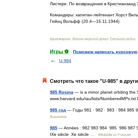
Листере
.
По
возвращении
в
Кристианзанд
Командиры:
капитан
-
лейтенант
Хорст
Вил
Гейнц
Вольфф
(
20
.
4
—
15
.
11
.
1944
).
Кригсмарине
.
Военно
-
морской
флот
Третьего
рейха
.
Игры ⚽
Поможем написать курсовую
U-984
Смотреть что такое "U-985" в друг
985 Rosina
— is a minor planet orbiting the S
www.harvard.edu/iau/lists/NumberedMPs.tx
985 год
— Годы 981 · 982 · 983 · 984 985 9
Википедия
985
— Années : 982 983 984 985 986 987 98
IXe siècle Xe siècle …
Wikipédia en Français