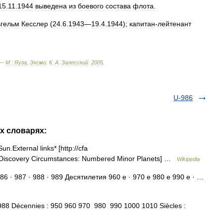
15
.
11
.
1944
выведена
из
боевого
состава
флота
.
ьгельм
Кесслер
(
24
.
6
.
1943
—
19
.
4
.
1944
);
капитан
-
лейтенант
 —
М
.
:
Яуза
,
Эксмо
.
К
.
А
.
Залесский
.
2005
.
U-986
их словарях:
un.External links* [http://cfa
t Discovery Circumstances: Numbered Minor Planets] …
Wikipedia
86 · 987 · 988 · 989 Десятилетия 960 е · 970 е 980 е 990 е · …
8 Décennies : 950 960 970 980 990 1000 1010 Siècles :