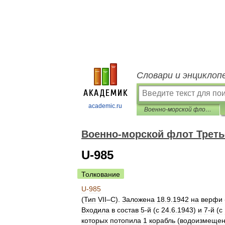
Словари и энциклоп
academic.ru
Военно-морской флот Третьего рейха
Военно-морской флот Треть
U-985
Толкование
U
-
985
(
Тип
VII
–
C
).
Заложена
18
.
9
.
1942
на
верфи
Входила
в
состав
5
-
й
(
с
24
.
6
.
1943
)
и
7
-
й
(
с
которых
потопила
1
корабль
(
водоизмеще