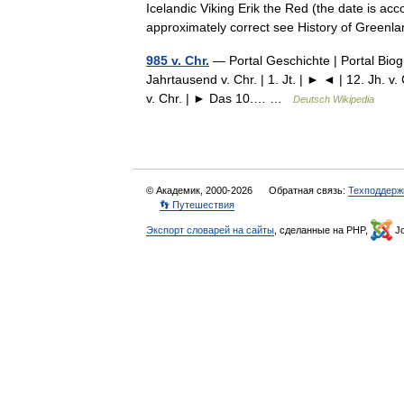
Icelandic Viking Erik the Red (the date is ac
approximately correct see History of Gree
985 v. Chr.
— Portal Geschichte | Portal Biogra
Jahrtausend v. Chr. | 1. Jt. | ► ◄ | 12. Jh. v. C
v. Chr. | ► Das 10.… …
Deutsch Wikipedia
© Академик, 2000-2026
Обратная связь:
Техподдерж
👣 Путешествия
Экспорт словарей на сайты
, сделанные на PHP,
Jo