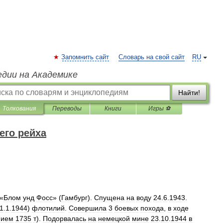
Запомнить сайт
Словарь на свой сайт
RU
едии на Академике
Найти!
Толкования
Переводы
Книги
Игры ⚽
его рейха
«
Блом
унд
Фосс
» (
Гамбург
).
Спущена
на
воду
24
.
6
.
1943
.
1
.
1
.
1944
)
флотилий
.
Совершила
3
боевых
похода
,
в
ходе
нием
1735
т
).
Подорвалась
на
немецкой
мине
23
.
10
.
1944
в