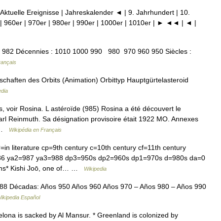
 Aktuelle Ereignisse | Jahreskalender ◄ | 9. Jahrhundert | 10.
| 960er | 970er | 980er | 990er | 1000er | 1010er | ► ◄◄ | ◄ |
982 Décennies : 1010 1000 990 980 970 960 950 Siècles :
rançais
chaften des Orbits (Animation) Orbittyp Hauptgürtelasteroid
edia
 voir Rosina. L astéroïde (985) Rosina a été découvert le
rl Reinmuth. Sa désignation provisoire était 1922 MO. Annexes
… …
Wikipédia en Français
in literature cp=9th century c=10th century cf=11th century
86 ya2=987 ya3=988 dp3=950s dp2=960s dp1=970s d=980s da=0
hs* Kishi Joō, one of… …
Wikipedia
88 Décadas: Años 950 Años 960 Años 970 – Años 980 – Años 990
ikipedia Español
a is sacked by Al Mansur. * Greenland is colonized by