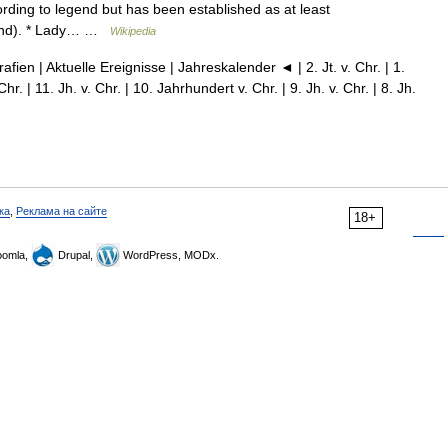
cording to legend but has been established as at least
nland). * Lady… …
Wikipedia
fien | Aktuelle Ereignisse | Jahreskalender ◄ | 2. Jt. v. Chr. | 1.
hr. | 11. Jh. v. Chr. | 10. Jahrhundert v. Chr. | 9. Jh. v. Chr. | 8. Jh.
ка
,
Реклама на сайте
18+
omla,
Drupal,
WordPress, MODx.